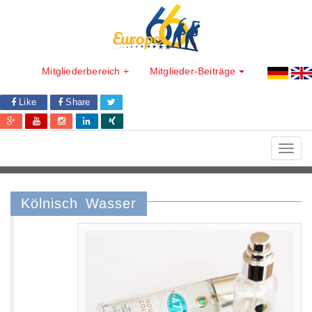
Mitgliederbereich +
Mitglieder-Beiträge
Like
Share
Toggl
navig
Kölnisch Wasser