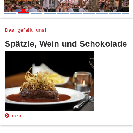
1
2
3
4
5
6
7
8
9
10
Das gefällt uns!
Spätzle, Wein und Schokolade
mehr