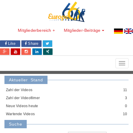
Mitgliederbereich +
Mitglieder-Beiträge
Like
Share
Toggl
navig
Aktueller Stand
Zahl der Videos
11
Zahl der Videofilmer
3
Neue Videos heute
0
Wartende Videos
10
Suche