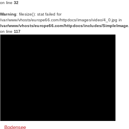
on line
32
Warning
: filesize(): stat failed for
/var/www/vhosts/europe66.com/httpdocs/images/video/4_0.jpg in
/var/www/vhosts/europe66.com/httpdocs/includes/SimpleImage
on line
117
Bodensee