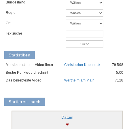
Bundesland
Region
Ort
Textsuche
Statistiken
Meistbetrachteter Videofilmer
Christopher Kubaseck
79.598
Bester Punktedurchschnitt
5,00
Das beliebteste Video
Wertheim am Main
7128
Sortieren nach
Datum