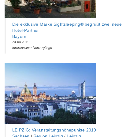
Die exklusive Marke Sightsleeping® begrüßt zwei neue
Hotel-Partner
Bayern
24.04.2019
Interessante Neuzugänge
LEIPZIG: Veranstaltungshöhepunkte 2019
Sachsen
/
Region Leipzig
/
Leipzig