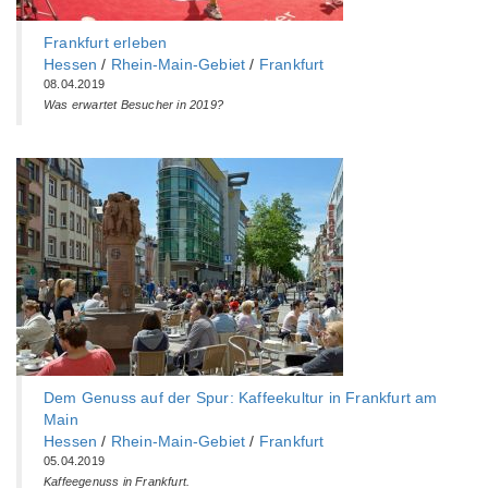
Frankfurt erleben
Hessen
/
Rhein-Main-Gebiet
/
Frankfurt
08.04.2019
Was erwartet Besucher in 2019?
Dem Genuss auf der Spur: Kaffeekultur in Frankfurt am
Main
Hessen
/
Rhein-Main-Gebiet
/
Frankfurt
05.04.2019
Kaffeegenuss in Frankfurt.