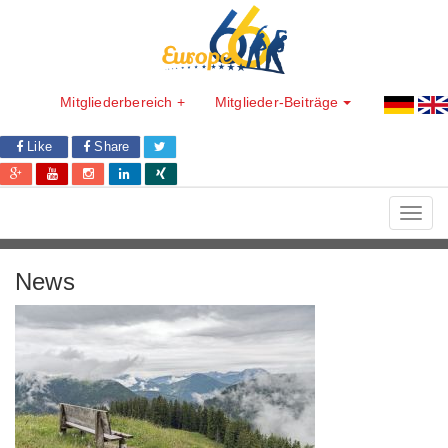
Mitgliederbereich +
Mitglieder-Beiträge
Like
Share
Toggl
navig
News