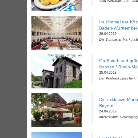
Vom Wirtshaus zum Gou
Im Himmel der Köst
Baden-Württemberg
26.04.2019
Die Stuttgarter Markthal
Großstadt und grü
Hessen
/
Rhein-Ma
25.04.2019
Der Kontrast zwischen F
Die exklusive Mark
Bayern
24.04.2019
Interessante Neuzugäng