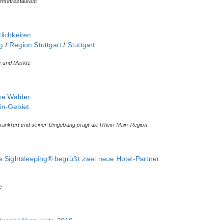
rmetrestaurant
lichkeiten
‎
/
Region Stuttgart
/
Stuttgart
le und Märkte
ne Wälder
in-Gebiet
rankfurt und seiner Umgebung prägt die Rhein-Main-Region
e Sightsleeping® begrüßt zwei neue Hotel-Partner
e