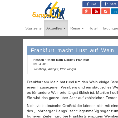
Like
Share
Startseite
Aktuelles
Reise
Hotel
Tagunge
Frankfurt macht Lust auf Wein
Hessen / Rhein-Main-Gebiet / Frankfurt
09.04.2019
Weinberg, Weingut, Weinkönigin
Frankfurt am Main hat rund um den Wein einige Beso
einen hauseigenen Weinberg und ein städtisches Wein
es für andere Weinorte längst üblich ist. Marilen I 
Sie wird das ganze über Jahr auf zahlreichen Feste
Nicht viele deutsche Großstädte können sich mit e
des „Lohrberger Hangs“ zählt lagenmäßig sogar zum
früheren Zeiten wird bei Frankfurts einzigem Weinbe