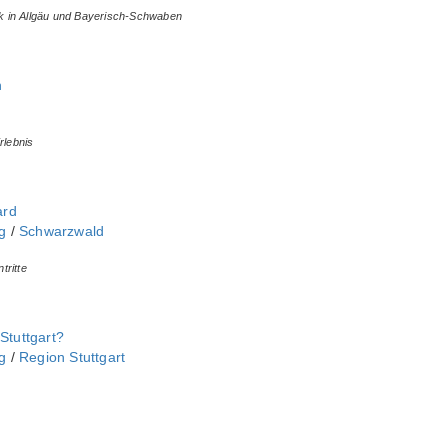
rik in Allgäu und Bayerisch-Schwaben
n
rlebnis
ard
‎
/
Schwarzwald
tritte
 Stuttgart?
‎
/
Region Stuttgart