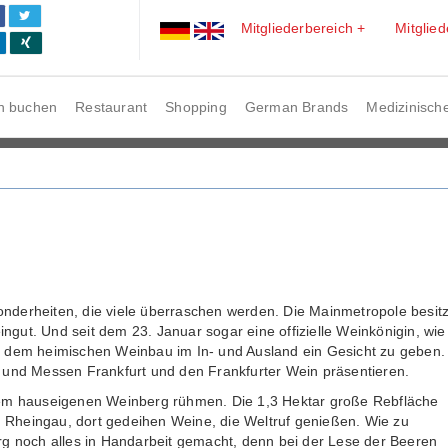
Mitgliederbereich +
Mitglie
n buchen
Restaurant
Shopping
German Brands
Medizinische
nderheiten, die viele überraschen werden. Die Mainmetropole besitz
gut. Und seit dem 23. Januar sogar eine offizielle Weinkönigin, wie
soll dem heimischen Weinbau im In- und Ausland ein Gesicht zu geben.
n und Messen Frankfurt und den Frankfurter Wein präsentieren.
inem hauseigenen Weinberg rühmen. Die 1,3 Hektar große Rebfläche
 Rheingau, dort gedeihen Weine, die Weltruf genießen. Wie zu
rg noch alles in Handarbeit gemacht, denn bei der Lese der Beeren