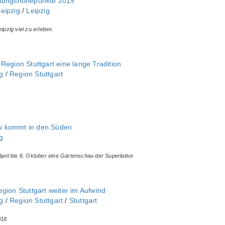
ltungshöhepunkte 2019
eipzig
/
Leipzig
ipzig viel zu erleben.
Region Stuttgart eine lange Tradition
‎
/
Region Stuttgart
u kommt in den Süden
‎
April bis 6. Oktober eine Gartenschau der Superlative
gion Stuttgart weiter im Aufwind
‎
/
Region Stuttgart
/
Stuttgart
018