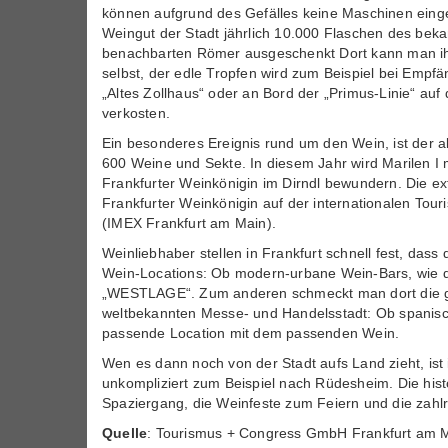
können aufgrund des Gefälles keine Maschinen einge
Weingut der Stadt jährlich 10.000 Flaschen des bek
benachbarten Römer ausgeschenkt Dort kann man ihn a
selbst, der edle Tropfen wird zum Beispiel bei Em
„Altes Zollhaus“ oder an Bord der „Primus-Linie“ au
verkosten.
Ein besonderes Ereignis rund um den Wein, ist der a
600 Weine und Sekte. In diesem Jahr wird Marilen I
Frankfurter Weinkönigin im Dirndl bewundern. Die extr
Frankfurter Weinkönigin auf der internationalen Tour
(IMEX Frankfurt am Main).
Weinliebhaber stellen in Frankfurt schnell fest, dass 
Wein-Locations: Ob modern-urbane Wein-Bars, wie das
„WESTLAGE“. Zum anderen schmeckt man dort die ge
weltbekannten Messe- und Handelsstadt: Ob spanisch
passende Location mit dem passenden Wein.
Wen es dann noch von der Stadt aufs Land zieht, is
unkompliziert zum Beispiel nach Rüdesheim. Die hist
Spaziergang, die Weinfeste zum Feiern und die zahl
Quelle
: Tourismus + Congress GmbH Frankfurt am 