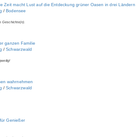
ie Zeit macht Lust auf die Entdeckung grüner Oasen in drei Ländern
‎
/
Bodensee
n Geschichte(n).
er ganzen Familie
‎
/
Schwarzwald
weilig!
innen wahrnehmen
‎
/
Schwarzwald
für Genießer