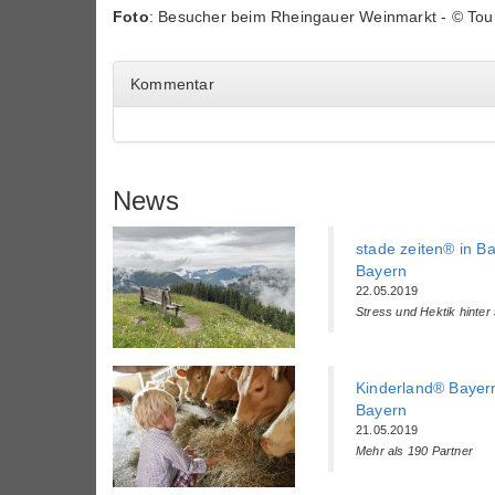
Foto
: Besucher beim Rheingauer Weinmarkt - © To
Kommentar
News
stade zeiten® in B
Bayern
22.05.2019
Stress und Hektik hinter
Kinderland® Bayern
Bayern
21.05.2019
Mehr als 190 Partner