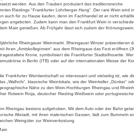
setzt werden. Aus den Trauben produziert das traditionsreiche
annten Rieslings “Frankfurter Lohrberger Hang”. Der rare Wein wird
uch für zu Hause kaufen, denn im Fachhandel ist er nicht erhältlic
pfängen angeboten. Zudem kann man den Frankfurt Wein in verschied
f dem Main genießen. Ab Frühjahr lässt sich zudem der Krönungswein,
lljährliche Rheingauer Weinmarkt. Rheingauer Winzer präsentieren d
 mit ihren „Amtskolleginnen“ aus dem Rheingaue das Fest eröffnen (
agestaltete Krone, symbolisiert die Frankfurter Stadtsilhouette. Wer 
ismusbörse in Berlin (ITB) oder auf der internationalen Messe der K
die Frankfurter Weinlandschaft so interessant und vielseitig ist, wie 
 „Walhofs“, klassische Weinlokale, wie der Weinkeller „Dünker“ oder 
ographische Nähe zu den Wein-Hochburgen Rheingau und Rheinhess
er Rotwein Rioja, deutscher Riesling-Weißwein oder portugiesischer
t im Rheingau bestens aufgehoben. Mit dem Auto oder der Bahn gelan
orische Altstadt, mit ihren malerischen Gassen, lädt zum Bummeln e
reichen Weingüter zur Weinverkostung.
Main