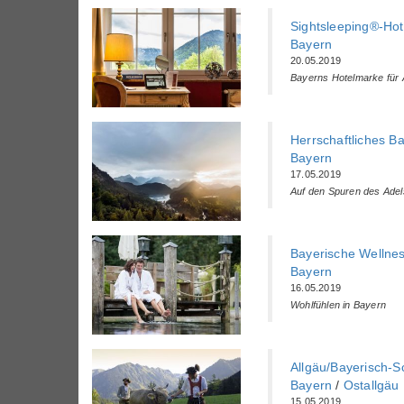
Sightsleeping®-Hot
Bayern
20.05.2019
Bayerns Hotelmarke fü
Herrschaftliches B
Bayern
17.05.2019
Auf den Spuren des Adel
Bayerische Wellnes
Bayern
16.05.2019
Wohlfühlen in Bayern
Allgäu/Bayerisch-
Bayern
/
Ostallgäu
15.05.2019