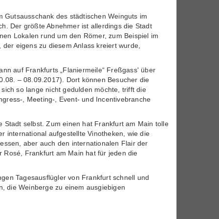
 im Gutsausschank des städtischen Weinguts im
h. Der größte Abnehmer ist allerdings die Stadt
enen Lokalen rund um den Römer, zum Beispiel im
 der eigens zu diesem Anlass kreiert wurde,
ann auf Frankfurts „Flaniermeile“ Freßgass' über
30.08. – 08.09.2017). Dort können Besucher die
sich so lange nicht gedulden möchte, trifft die
ongress-, Meeting-, Event- und Incentivebranche
die Stadt selbst. Zum einen hat Frankfurt am Main tolle
international aufgestellte Vinotheken, wie die
en, aber auch den internationalen Flair der
 Rosé, Frankfurt am Main hat für jeden die
gen Tagesausflügler von Frankfurt schnell und
in, die Weinberge zu einem ausgiebigen