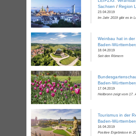
LEIPZIG: Veransta
Sachsen
/
Region L
23.04.2019
Im Jahr 2019 gibt es in Le
Weinbau hat in der 
Baden-Württemberg
18.04.2019
Seit den Römern
Bundesgartenscha
Baden-Württemberg
17.04.2019
Heilbronn zeigt vom 17. 
Tourismus in der Re
Baden-Württemberg
16.04.2019
Positive Ergebnisse in 2