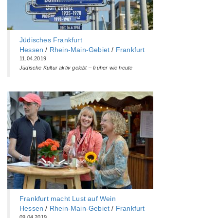
Jüdisches Frankfurt
Hessen
/
Rhein-Main-Gebiet
/
Frankfurt
11.04.2019
Jüdische Kultur aktiv gelebt – früher wie heute
Frankfurt macht Lust auf Wein
Hessen
/
Rhein-Main-Gebiet
/
Frankfurt
09.04.2019