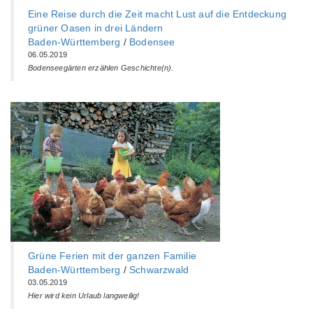
Eine Reise durch die Zeit macht Lust auf die Entdeckung
grüner Oasen in drei Ländern
Baden-Württemberg‎
/
Bodensee
06.05.2019
Bodenseegärten erzählen Geschichte(n).
Grüne Ferien mit der ganzen Familie
Baden-Württemberg‎
/
Schwarzwald
03.05.2019
Hier wird kein Urlaub langweilig!