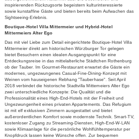
inspirierenden Rückzugsorte begeistern kulturinteressierte
sowie kunstaffine Gäste und bieten bereits beim Aufwachen das
Sightseeing-Erlebnis.
Boutique-Hotel Villa Mittermeier und Hybrid-Hotel
Mittermeiers Alter Ego
Das mit viel Liebe zum Detail eingerichtete Boutique-Hotel Villa
Mittermeier direkt am historischen Würzburger Tor gelegen
bietet Besuchern einen idealen Ausgangspunkt für eine
Entdeckungsreise in das mittelalterliche Städtchen Rothenburg
ob der Tauber. Im Gourmet-Restaurant erwartet die Gäste ein
modernes, ungezwungenes Casual-Fine-Dining-Konzept mit
Weinen vom hauseigenen Rebhang "Tauberhase". Seit April
2018 verbindet die historische Stadtvilla Mittemeiers Alter Ego
zwei unterschiedliche Konzepte: Die Qualität und die
Professionalität eines High-End-Hotels mit der Freiheit und
Ungezwungenheit eines privaten Appartements. Das Refugium
ist mit elf exklusiven Zimmern ausgestattet und bietet
außerordentlichen Komfort sowie modernste Technik. Smart-TV,
kostenloser Zugang zu Streaming-Diensten, High-End-W-LAN
sowie Klimaanlage für die persönliche Wohlfühltemperatur per
Knopfdruck lassen keine Wünsche offen. Zur bequemen