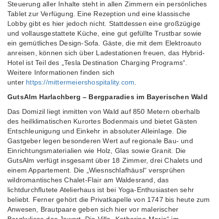
Steuerung aller Inhalte steht in allen Zimmern ein persönliches
Tablet zur Verfügung. Eine Rezeption und eine klassische
Lobby gibt es hier jedoch nicht. Stattdessen eine großzügige
und vollausgestattete Küche, eine gut gefüllte Trustbar sowie
ein gemütliches Design-Sofa. Gäste, die mit dem Elektroauto
anreisen, können sich über Ladestationen freuen, das Hybrid-
Hotel ist Teil des „Tesla Destination Charging Programs“.
Weitere Informationen finden sich
unter
https://mittermeiershospitality.com
.
GutsAlm Harlachberg – Bergparadies im Bayerischen Wald
Das Domizil liegt inmitten von Wald auf 850 Metern oberhalb
des heilklimatischen Kurortes Bodenmais und bietet Gästen
Entschleunigung und Einkehr in absoluter Alleinlage. Die
Gastgeber legen besonderen Wert auf regionale Bau- und
Einrichtungsmaterialien wie Holz, Glas sowie Granit. Die
GutsAlm verfügt insgesamt über 18 Zimmer, drei Chalets und
einem Appartement. Die „Wiesnschlafhäusl“ versprühen
wildromantisches Chalet-Flair am Waldesrand, das
lichtdurchflutete Atelierhaus ist bei Yoga-Enthusiasten sehr
beliebt. Ferner gehört die Privatkapelle von 1747 bis heute zum
Anwesen, Brautpaare geben sich hier vor malerischer