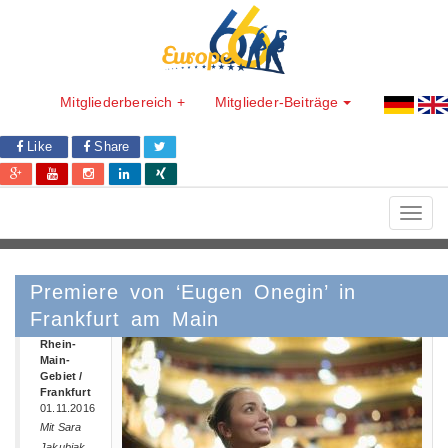
Mitgliederbereich +
Mitglieder-Beiträge
Like
Share
Toggl
navig
Premiere von ‘Eugen Onegin’ in
Frankfurt am Main
Hessen /
Rhein-
Main-
Gebiet /
Frankfurt
01.11.2016
Mit Sara
Jakubiak