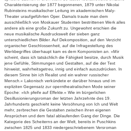
Charakterisierung der 1877 begonnenen, 1879 unter Nikolai
Rubinsteins musikalischer Leitung im akademischen Maly-
Theater uraufgeführten Oper. Damals traute man dem
ausschließlich von Moskauer Studenten bestrittenen Werk alles
andere als eine große Zukunft zu. Ungewohnt erschien die
neue musikalische Ausdruckswelt der sieben ganz
unterschiedlichen Bilder. Auf Dekomposition, auf den Verzicht
organischer Geschlossenheit, auf die Infragestellung des
Werkbegriffes überhaupt kam es dem Komponisten an. »Mir
scheint, dass ich tatsächlich die Fähigkeit besitze, durch Musik
jene Gefühle, Stimmungen und Gestalten, auf die der Text
hinweist, wahrheitsgetreu, innig und einfach auszudrücken. In
diesem Sinne bin ich Realist und ein wahrer russischer
Mensch.« Lakonisch verkündete er darüber hinaus und im
expliziten Gegensatz zur operntheatralischen Mode seiner
Epoche: »Ich pfeife auf Effekte.« Wie im bürgerlichen
Desillusionierungsroman der letzten Jahrzehnte des 19.
Jahrhunderts geschieht keine Versöhnung von Ich und Welt
mehr, zerbrechen die Gestalten zwischen ihren eigenen
Ansprüchen und dem fatal ablaufenden Gang der Dinge. Die
Kategorie des Scheiterns an der Welt, bereits in Puschkins
zwischen 1825 und 1833 niedergeschriebenem Versroman