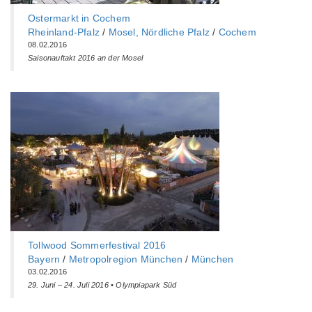
Ostermarkt in Cochem
Rheinland-Pfalz
/
Mosel, Nördliche Pfalz
/
Cochem
08.02.2016
Saisonauftakt 2016 an der Mosel
Tollwood Sommerfestival 2016
Bayern
/
Metropolregion München
/
München
03.02.2016
29. Juni – 24. Juli 2016 • Olympiapark Süd