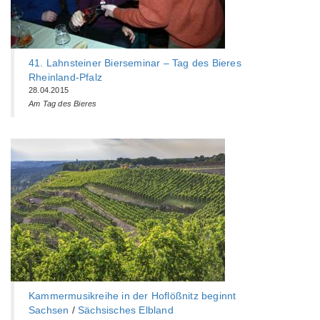
41. Lahnsteiner Bierseminar – Tag des Bieres
Rheinland-Pfalz
28.04.2015
Am Tag des Bieres
Kammermusikreihe in der Hoflößnitz beginnt
Sachsen
/
Sächsisches Elbland