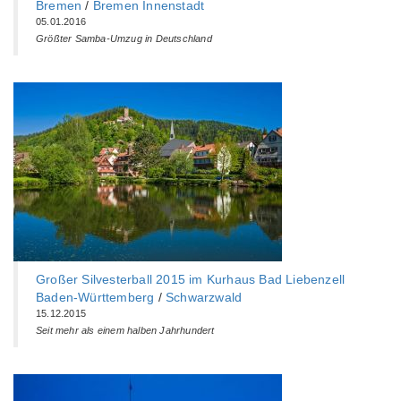
Bremen
/
Bremen Innenstadt
05.01.2016
Größter Samba-Umzug in Deutschland
Großer Silvesterball 2015 im Kurhaus Bad Liebenzell
Baden-Württemberg‎
/
Schwarzwald
15.12.2015
Seit mehr als einem halben Jahrhundert