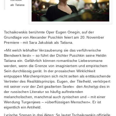
als Tatiana
Tschaikowskis berühmte Oper Eugen Onegin, auf der
Grundlage von Alexander Puschkin feiert am 20. November
Premiere - mit Sara Jakubiak als Tatiana.
»Mit welch lebhafter Verzauberung sie das verführerische
Blendwerk liest« – so führt der Dichter Puschkin seine Heldin
Tatiana ein. Gefährlich können romantische Liebesromane
werden, wenn die Grenze von imaginiertem und empirischem
Sein durchlässig gerät. In der prosaischen Wirklichkeit
entpuppen Märchenprinzen sich nicht selten als enttäuschende
Vertreter des Realitätsprinzips. Eugen, der Titelheld, verkörpert
mit seiner »vor der Zeit gealterten Seele« den Archetyp des in
der russischen Literatur so häufig auftretenden
melancholischen, manchmal auch zynischen und – mit einer
Wendung Turgenjews – »überflüssigen Menschen«. Er ist
eigentlich ein Antiheld.
Lyrische Szenen in drei Akten: So lautet Tschaikowskis offizielle