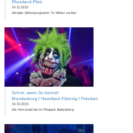
Rheinland-Pfalz
24.11.2015
Ahrtaler Winterprogramm "In Winter veritas"
Schrei, wenn Du kannst!
Brandenburg
/
Havelland-Fläming
/
Potsdam
16.10.2015
Die Horrornächte im Filmpark Babelsberg