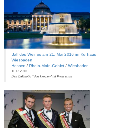
Ball des Weines am 21. Mai 2016 im Kurhaus
Wiesbaden
Hessen
/
Rhein-Main-Gebiet
/
Wiesbaden
11.12.2015
Das Ballmotto "Von Herzen" ist Programm