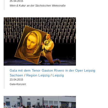
25.04.2015
Wein & Kultur an der Sächsischen Weinstraße
Gala mit dem Tenor Gaston Rivero in der Oper Leipzig
Sachsen
/
Region Leipzig
/
Leipzig
23.04.2015
Gala-Konzert.