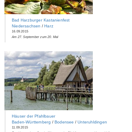
Bad Harzburger Kastanienfest
Niedersachsen
/
Harz
16.09.2015
Am 27. September zum 20. Mal
Häuser der Pfahlbauer
Baden-Württemberg‎
/
Bodensee
/
Unteruhldingen
11.09.2015